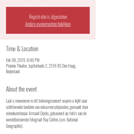
Registratie is afgesloten
Andere evenementen bekijken
Time & Location
Feb 08, 2019, 8:00 PM
Pianino Theater, Jupiterkade 2, 2516 BS Den Haag,
Nederland
About the event
Laat u meevoeren in dit belevingsconcert waarin u kijkt naar 
schitterende beelden van natuurverschijnselen, gemaakt door 
videokunstenaar Armand Dijcks, gebaseerd op foto’s van de 
wereldberoemde fotograaf Ray Collins (o.m. National 
Geographic).
