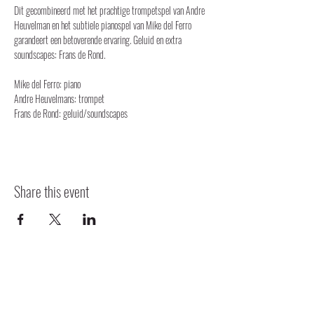
Dit gecombineerd met het prachtige trompetspel van Andre 
Heuvelman en het subtiele pianospel van Mike del Ferro 
garandeert een betoverende ervaring. Geluid en extra 
soundscapes: Frans de Rond.

Mike del Ferro: piano

Andre Heuvelmans: trompet

Frans de Rond: geluid/soundscapes
Share this event