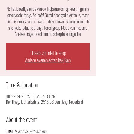
Na het bloedige einde van de Trojaanse oorlog keert Ifigeneia
onverwacht terug. Ze leeft! Gered door godin Artemis, maar
niets is meer zoals het was. In deze rauwe, fysieke en actuele
snelkookproductie brengt Toneelgroep ROOD een moderne
Griekse tragedie vol humor, scherpte en urgentie.
Tickets zijn niet te koop
Andere evenementen bekijken
Time & Location
Jun 29, 2025, 2:15 PM – 4:30 PM
Den Haag, Jupiterkade 2, 2516 BS Den Haag, Nederland
About the event
Titel
: 
Don’t fuck with Artemis