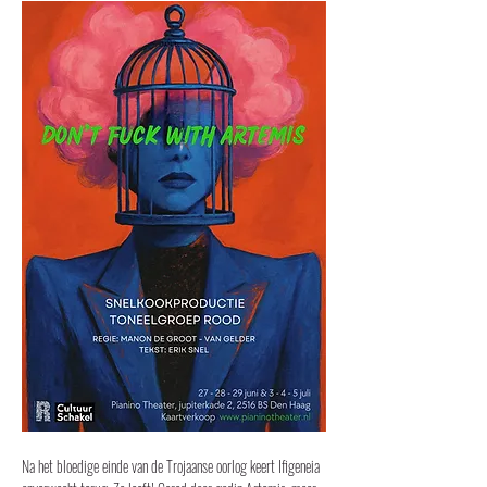
Na het bloedige einde van de Trojaanse oorlog keert Ifigeneia 