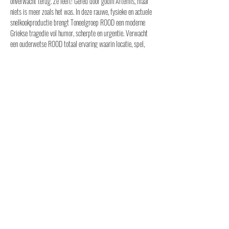
onverwacht terug. Ze leeft! Gered door godin Artemis, maar 
niets is meer zoals het was. In deze rauwe, fysieke en actuele 
snelkookproductie brengt Toneelgroep ROOD een moderne 
Griekse tragedie vol humor, scherpte en urgentie. Verwacht 
een ouderwetse ROOD totaal ervaring waarin locatie, spel, 
beeld en een fantastisch gelegenheidskoor elkaar versterken.
Voorstellingsgegevens en speeldata: 
Don’t fuck with Artemis
 in 2025:
Avondvoorstellingen:
Show More
Share this event